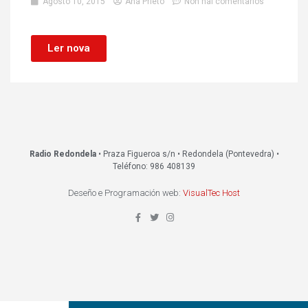
Agosto 10, 2015
Ana Prieto
Non hai comentarios
Ler nova
Radio Redondela
• Praza Figueroa s/n • Redondela (Pontevedra) •
Teléfono: 986 408139
Deseño e Programación web:
VisualTec Host