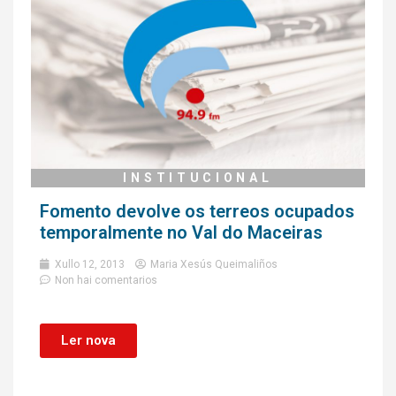
INSTITUCIONAL
Fomento devolve os terreos ocupados
temporalmente no Val do Maceiras
Xullo 12, 2013
Maria Xesús Queimaliños
Non hai comentarios
Ler nova