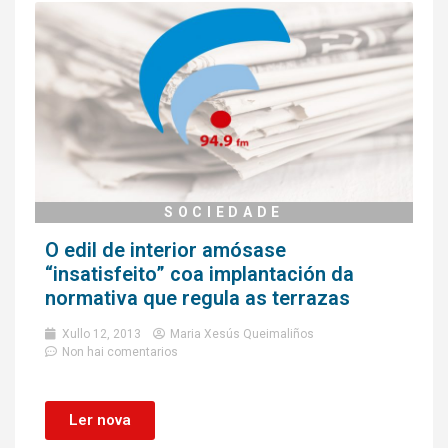
SOCIEDADE
O edil de interior amósase
“insatisfeito” coa implantación da
normativa que regula as terrazas
Xullo 12, 2013
Maria Xesús Queimaliños
Non hai comentarios
Ler nova