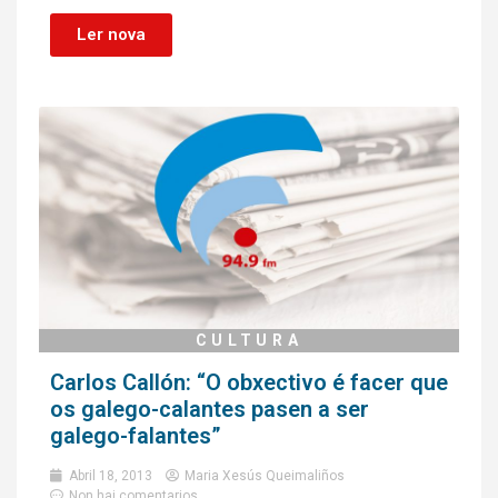
Ler nova
CULTURA
Carlos Callón: “O obxectivo é facer que
os galego-calantes pasen a ser
galego-falantes”
Abril 18, 2013
Maria Xesús Queimaliños
Non hai comentarios