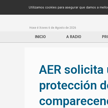
Utilizamos cookies para asegurar que damos a mellor
Hoxe é Xoves 6 de Agosto de 2026
INICIO
A RADIO
PR
AER solicita
protección d
comparecenc