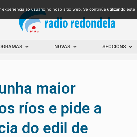
 experiencia ao usuario no noso sitio web. Se continúa utilizando este
OGRAMAS
NOVAS
SECCIÓNS
 unha maior
os ríos e pide a
ia do edil de