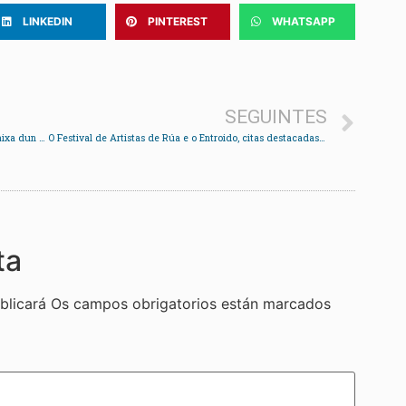
LINKEDIN
PINTEREST
WHATSAPP
SEGUINTES
A corporación debaterá o xoves en pleno unha rebaixa dun 7% nas retribucións dos concelleiros
O Festival de Artistas de Rúa e o Entroido, citas destacadas por cultura
ta
blicará
Os campos obrigatorios están marcados