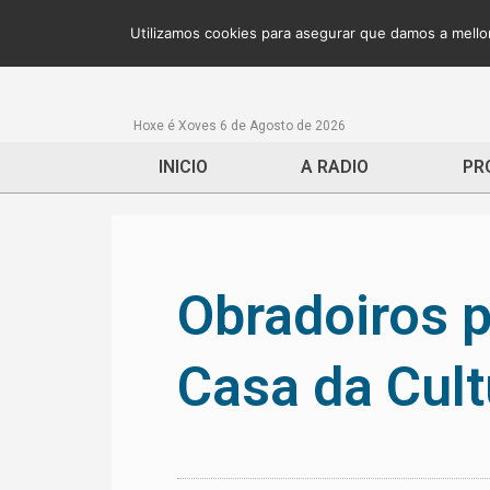
Utilizamos cookies para asegurar que damos a mellor
Hoxe é Xoves 6 de Agosto de 2026
INICIO
A RADIO
PR
Obradoiros 
Casa da Cult