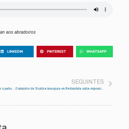
an aos abradoiros
LINKEDIN
PINTEREST
WHATSAPP
SEGUINTES
Os populares solicitan ao goberno local que financie o patio cuberto de Santa Mariña
O ministro de Xustiza inaugura en Redondela unha exposición sobre o médico Alejandro Otero
ta