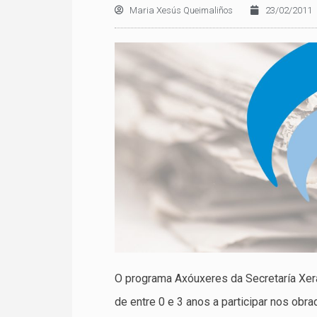
Maria Xesús Queimaliños
23/02/2011
O programa Axóuxeres da Secretaría Xeral
de entre 0 e 3 anos a participar nos obr