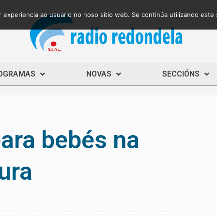
 experiencia ao usuario no noso sitio web. Se continúa utilizando este
OGRAMAS
NOVAS
SECCIÓNS
para bebés na
ura