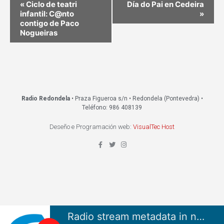
«
Ciclo de teatri
Día do Pai en Cedeira
infantil: C@nto
»
contigo de Paco
Nogueiras
Radio Redondela
• Praza Figueroa s/n • Redondela (Pontevedra) •
Teléfono: 986 408139
Deseño e Programación web:
VisualTec Host
Radio stream metadata in not available.