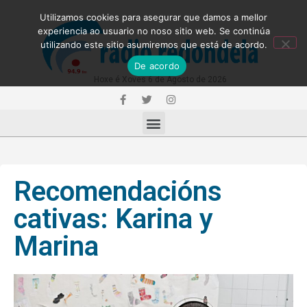
Utilizamos cookies para asegurar que damos a mellor
experiencia ao usuario no noso sitio web. Se continúa
utilizando este sitio asumiremos que está de acordo.
De acordo
Hoxe é Xoves 6 de Agosto de 2026
Recomendacións
cativas: Karina y
Marina