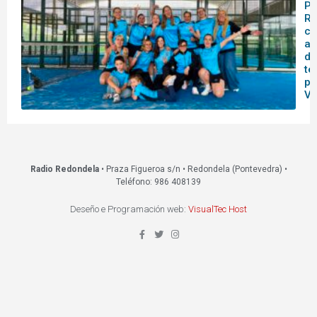
Pá
Re
ce
as
da
te
pr
VI
Radio Redondela
• Praza Figueroa s/n • Redondela (Pontevedra) •
Teléfono: 986 408139
Deseño e Programación web:
VisualTec Host