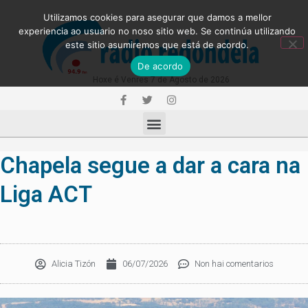
Utilizamos cookies para asegurar que damos a mellor
experiencia ao usuario no noso sitio web. Se continúa utilizando
este sitio asumiremos que está de acordo.
De acordo
Hoxe é Venres 7 de Agosto de 2026
Chapela segue a dar a cara na
Liga ACT
Alicia Tizón
06/07/2026
Non hai comentarios