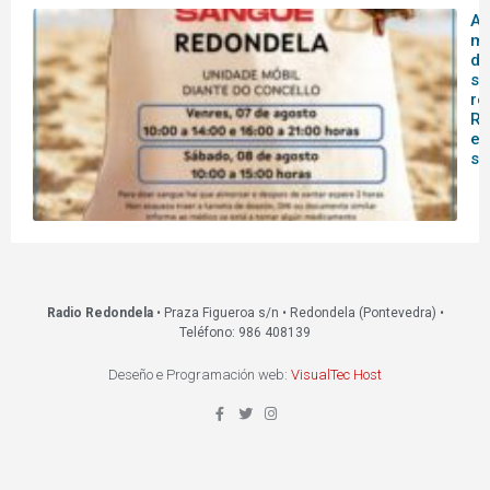
A 
mó
do
sa
re
Re
es
s
Radio Redondela
• Praza Figueroa s/n • Redondela (Pontevedra) •
Teléfono: 986 408139
Deseño e Programación web:
VisualTec Host