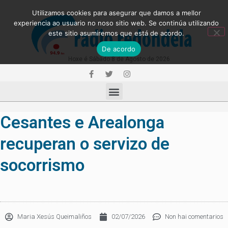
Utilizamos cookies para asegurar que damos a mellor
experiencia ao usuario no noso sitio web. Se continúa utilizando
este sitio asumiremos que está de acordo.
De acordo
Hoxe é Sábado 8 de Agosto de 2026
Cesantes e Arealonga
recuperan o servizo de
socorrismo
Maria Xesús Queimaliños
02/07/2026
Non hai comentarios