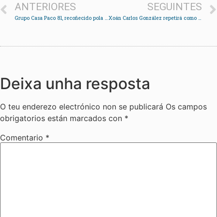
ANTERIORES
SEGUINTES
Grupo Casa Paco 81, recoñecido pola súa traxectoria na Vigo Cup 2026
Xoán Carlos González repetirá como candidato á alcaldía de Redondela nas municipais de 2027
Deixa unha resposta
O teu enderezo electrónico non se publicará
Os campos
obrigatorios están marcados con
*
Comentario
*