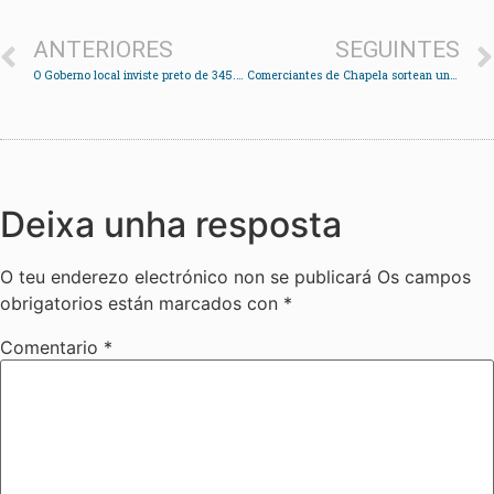
ANTERIORES
SEGUINTES
O Goberno local inviste preto de 345.000 euros na mellora da rede viaria das parroquias
Comerciantes de Chapela sortean unha cesta de máis de 3.000 euros nunha campaña solidaria
Deixa unha resposta
O teu enderezo electrónico non se publicará
Os campos
obrigatorios están marcados con
*
Comentario
*