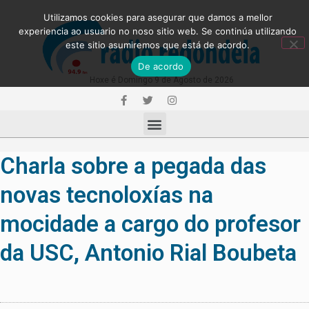
Utilizamos cookies para asegurar que damos a mellor
experiencia ao usuario no noso sitio web. Se continúa utilizando
este sitio asumiremos que está de acordo.
De acordo
Hoxe é Domingo 9 de Agosto de 2026
Charla sobre a pegada das
novas tecnoloxías na
mocidade a cargo do profesor
da USC, Antonio Rial Boubeta