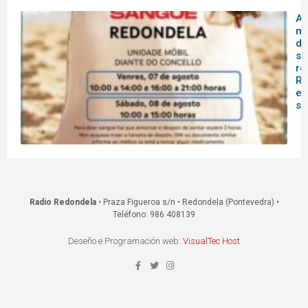
A 
mó
do
sa
re
Re
es
s
Radio Redondela
• Praza Figueroa s/n • Redondela (Pontevedra) •
Teléfono: 986 408139
Deseño e Programación web:
VisualTec Host