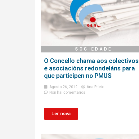
SOCIEDADE
O Concello chama aos colectivos
e asociacións redondeláns para
que participen no PMUS
Agosto 26, 2019
Ana Prieto
Non hai comentarios
Ler nova