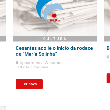
CULTURA
Cesantes acolle o inicio da rodaxe
B
de “María Solinha”
Agosto 26, 2019
Ana Prieto
Non hai comentarios
Ler nova