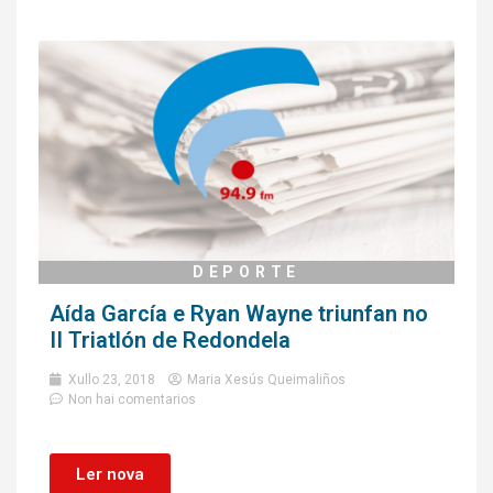
DEPORTE
Aída García e Ryan Wayne triunfan no
II Triatlón de Redondela
Xullo 23, 2018
Maria Xesús Queimaliños
Non hai comentarios
Ler nova