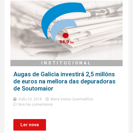
INSTITUCIONAL
Augas de Galicia investirá 2,5 millóns
de euros na mellora das depuradoras
de Soutomaior
Xullo 23, 2018
Maria Xesús Queimaliños
Non hai comentarios
Ler nova