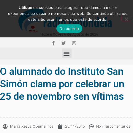
Utilizamos cookies para asegurar que damos a mellor
experiencia ao usuario no noso sitio web. Se continúa utilizando
este sitio asumiremos que está de acordo.
De acordo
Hoxe é Xoves 6 de Agosto de 2026
O alumnado do Instituto San
Simón clama por celebrar un
25 de novembro sen vítimas
Maria Xesús Queimaliños
25/11/2015
Non hai comentarios