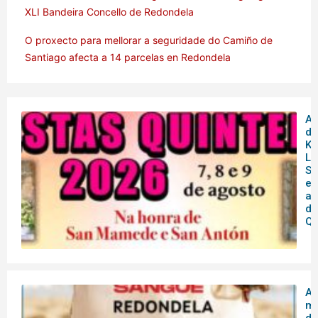
XLI Bandeira Concello de Redondela
O proxecto para mellorar a seguridade do Camiño de
Santiago afecta a 14 parcelas en Redondela
Am
de
Ku
Lu
So
en
as
de
Qu
A 
mó