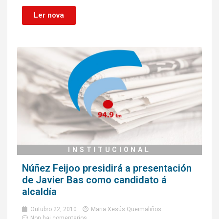
Ler nova
INSTITUCIONAL
Núñez Feijoo presidirá a presentación
de Javier Bas como candidato á
alcaldía
Outubro 22, 2010
Maria Xesús Queimaliños
Non hai comentarios