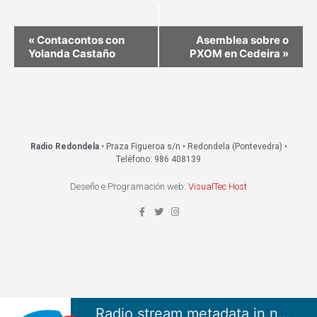
«
Contacontos con
Asemblea sobre o
Yolanda Castaño
PXOM en Cedeira
»
Radio Redondela
• Praza Figueroa s/n • Redondela (Pontevedra) •
Teléfono: 986 408139
Deseño e Programación web:
VisualTec Host
Radio stream metadata in not available.