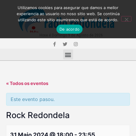
Utilizamos cookies para asegurar que damos a mellor
experiencia ao usuario no noso sitio web. Se continúa
utilizando este sitio asumiremos que está de acordo.
De acordo
Hoxe é Domingo 9 de Agosto de 2026
« Todos os eventos
Este evento pasou.
Rock Redondela
31 Maio 2024 @ 18:00
-
23:55