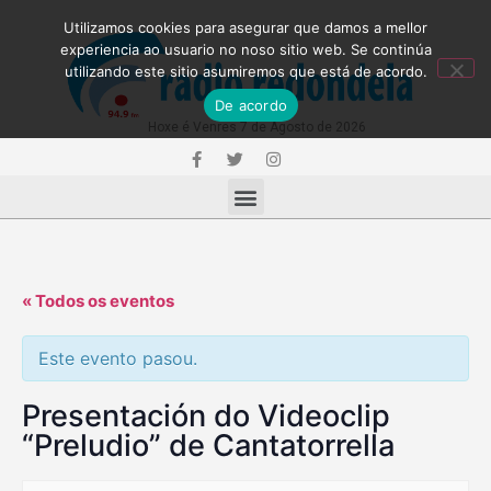
Utilizamos cookies para asegurar que damos a mellor
experiencia ao usuario no noso sitio web. Se continúa
utilizando este sitio asumiremos que está de acordo.
De acordo
Hoxe é Venres 7 de Agosto de 2026
« Todos os eventos
Este evento pasou.
Presentación do Videoclip
“Preludio” de Cantatorrella