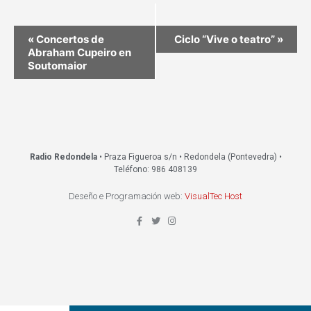
«
Concertos de
Ciclo “Vive o teatro”
»
Abraham Cupeiro en
Soutomaior
Radio Redondela
• Praza Figueroa s/n • Redondela (Pontevedra) •
Teléfono: 986 408139
Deseño e Programación web:
VisualTec Host