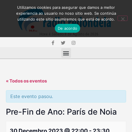
Utilizamos cookies para asegurar que damos a mellor
experiencia ao usuario no noso sitio web. Se continúa
utilizando este sitio asumiremos que está de acordo.
De acordo
Hoxe é Sábado 8 de Agosto de 2026
« Todos os eventos
Este evento pasou.
Pre-Fin de Ano: París de Noia
30 Decembro 2023 @ 22:00
-
23:30