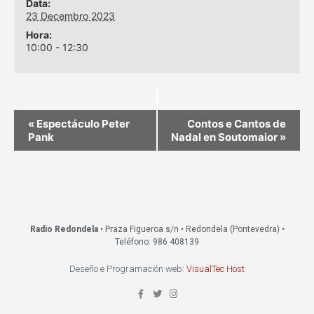
Data:
23 Decembro 2023
Hora:
10:00 - 12:30
«
Espectáculo Peter
Contos e Cantos de
Pank
Nadal en Soutomaior
»
Radio Redondela
• Praza Figueroa s/n • Redondela (Pontevedra) •
Teléfono: 986 408139
Deseño e Programación web:
VisualTec Host