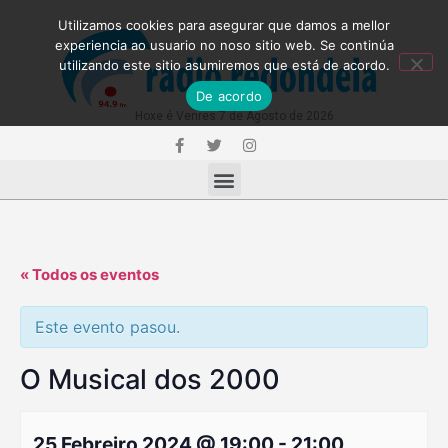
Utilizamos cookies para asegurar que damos a mellor
experiencia ao usuario no noso sitio web. Se continúa
utilizando este sitio asumiremos que está de acordo.
De acordo
Hoxe é Venres 7 de Agosto de 2026
« Todos os eventos
Este evento pasou.
O Musical dos 2000
25 Febreiro 2024 @ 19:00
-
21:00