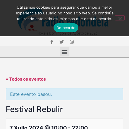
Utilizamos cookies para asegurar que damos a mellor
experiencia ao usuario no noso sitio web. Se continúa
utilizando este sitio asumiremos que está de acordo.
De acordo
Hoxe é Domingo 9 de Agosto de 2026
« Todos os eventos
Este evento pasou.
Festival Rebulir
7 Xullo 2024 @ 10:00
-
22:00