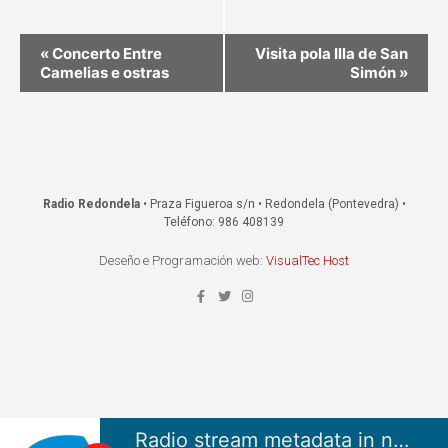
«
Concerto Entre
Visita pola Illa de San
Camelias e ostras
Simón
»
Radio Redondela
• Praza Figueroa s/n • Redondela (Pontevedra) •
Teléfono: 986 408139
Deseño e Programación web:
VisualTec Host
Radio stream metadata in not available.