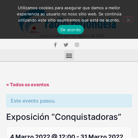
Utilizamos cookies para asegurar que damos a mellor
experiencia ao usuario no noso sitio web. Se continúa
utilizando este sitio asumiremos que está de acordo.
De acordo
Hoxe é Domingo 9 de Agosto de 2026
« Todos os eventos
Este evento pasou.
Exposición “Conquistadoras”
4 Marzo 2022 @ 12:00
-
31 Marzo 2022