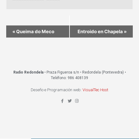
«
Queima do Meco
Entroido en Chapela
»
Radio Redondela
• Praza Figueroa s/n • Redondela (Pontevedra) •
Teléfono: 986 408139
Deseño e Programación web:
VisualTec Host