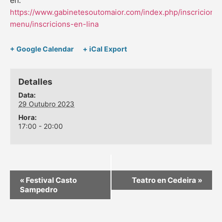
en:
https://www.gabinetesoutomaior.com/index.php/inscricions-
menu/inscricions-en-lina
+ Google Calendar
+ iCal Export
Detalles
Data:
29 Outubro 2023
Hora:
17:00 - 20:00
«
Festival Casto
Teatro en Cedeira
»
Sampedro