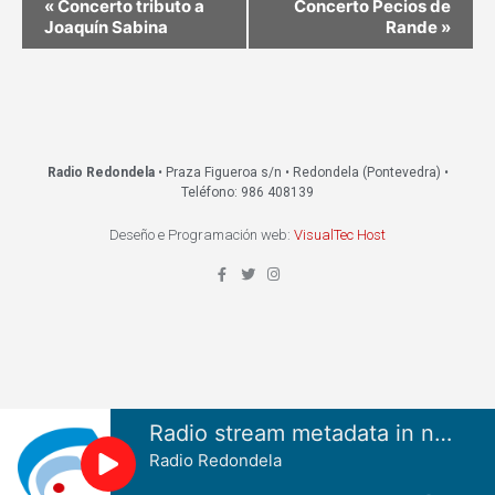
«
Concerto tributo a
Concerto Pecios de
Joaquín Sabina
Rande
»
Radio Redondela
• Praza Figueroa s/n • Redondela (Pontevedra) •
Teléfono: 986 408139
Deseño e Programación web:
VisualTec Host
Radio stream metadata in not available.
Radio Redondela