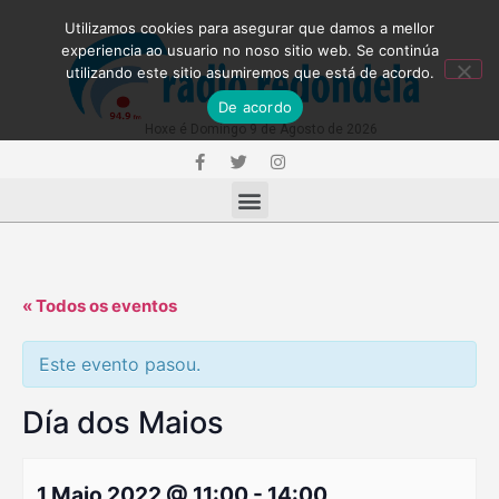
Utilizamos cookies para asegurar que damos a mellor
experiencia ao usuario no noso sitio web. Se continúa
utilizando este sitio asumiremos que está de acordo.
De acordo
Hoxe é Domingo 9 de Agosto de 2026
« Todos os eventos
Este evento pasou.
Día dos Maios
1 Maio 2022 @ 11:00
-
14:00