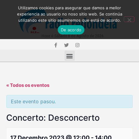
Utilizamos cookies para asegurar que damos a mellor
experiencia ao usuario no noso sitio web. Se continúa
utilizando este sitio asumiremos que está de acordo.
De acordo
Hoxe é Sábado 8 de Agosto de 2026
« Todos os eventos
Este evento pasou.
Concerto: Desconcerto
17 Decembro 2023 @ 12:00
-
14:00