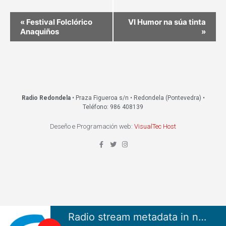
«
Festival Folclórico
VI Humor na súa tinta
Anaquiños
»
Radio Redondela
• Praza Figueroa s/n • Redondela (Pontevedra) •
Teléfono: 986 408139
Deseño e Programación web:
VisualTec Host
Radio stream metadata in not available.