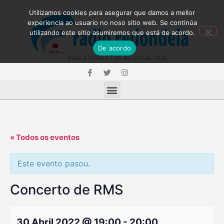
Utilizamos cookies para asegurar que damos a mellor
experiencia ao usuario no noso sitio web. Se continúa
utilizando este sitio asumiremos que está de acordo.
De acordo
Hoxe é Venres 7 de Agosto de 2026
« Todos os eventos
Este evento pasou.
Concerto de RMS
30 Abril 2022 @ 19:00
-
20:00