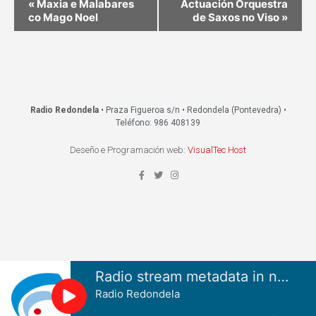
«
Maxia e Malabares
Actuación Orquestra
co Mago Noel
de Saxos no Viso
»
Radio Redondela
• Praza Figueroa s/n • Redondela (Pontevedra) •
Teléfono: 986 408139
Deseño e Programación web:
VisualTec Host
Radio stream metadata in not available.
Radio Redondela