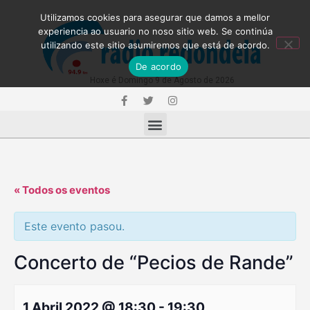
Utilizamos cookies para asegurar que damos a mellor
experiencia ao usuario no noso sitio web. Se continúa
utilizando este sitio asumiremos que está de acordo.
De acordo
Hoxe é Domingo 9 de Agosto de 2026
« Todos os eventos
Este evento pasou.
Concerto de “Pecios de Rande”
1 Abril 2022 @ 18:30
-
19:30