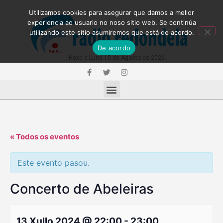
Utilizamos cookies para asegurar que damos a mellor
experiencia ao usuario no noso sitio web. Se continúa
utilizando este sitio asumiremos que está de acordo.
De acordo
Hoxe é Luns 10 de Agosto de 2026
« Todos os eventos
Este evento pasou.
Concerto de Abeleiras
13 Xullo 2024 @ 22:00
-
23:00