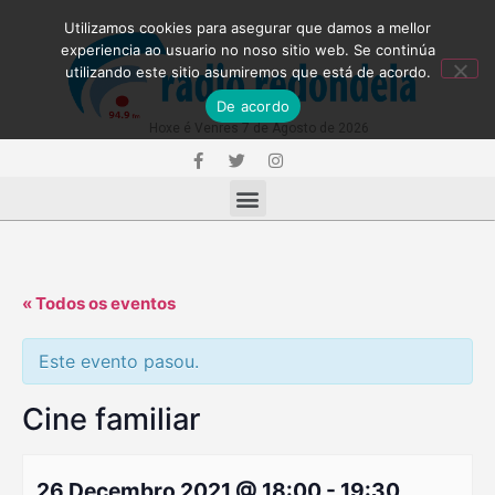
Utilizamos cookies para asegurar que damos a mellor
experiencia ao usuario no noso sitio web. Se continúa
utilizando este sitio asumiremos que está de acordo.
De acordo
Hoxe é Venres 7 de Agosto de 2026
« Todos os eventos
Este evento pasou.
Cine familiar
26 Decembro 2021 @ 18:00
-
19:30