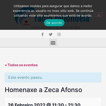
Utilizamos cookies para asegurar que damos a mellor
experiencia ao usuario no noso sitio web. Se continúa
utilizando este sitio asumiremos que está de acordo.
De acordo
Hoxe é Domingo 9 de Agosto de 2026
« Todos os eventos
Este evento pasou.
Homenaxe a Zeca Afonso
26 Febreiro 2022 @ 11:30
-
21:30