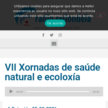
Utilizamos cookies para asegurar que damos a mellor
experiencia ao usuario no noso sitio web. Se continúa
utilizando este sitio asumiremos que está de acordo.
De acordo
Hoxe é Luns 10 de Agosto de 2026
VII Xornadas de saúde
natural e ecoloxía
Reproductor
00:00
00:00
de
audio