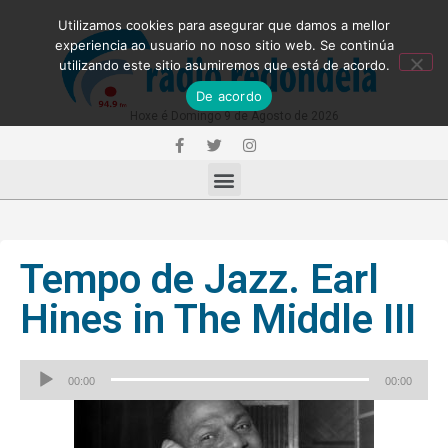
Utilizamos cookies para asegurar que damos a mellor
experiencia ao usuario no noso sitio web. Se continúa
utilizando este sitio asumiremos que está de acordo.
De acordo
Hoxe é Domingo 9 de Agosto de 2026
Tempo de Jazz. Earl
Hines in The Middle III
Reproductor
00:00
00:00
de
audio