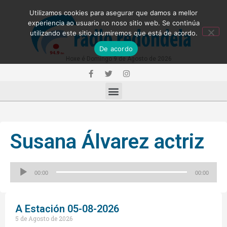
Utilizamos cookies para asegurar que damos a mellor
experiencia ao usuario no noso sitio web. Se continúa
utilizando este sitio asumiremos que está de acordo.
De acordo
Hoxe é Domingo 9 de Agosto de 2026
Susana Álvarez actriz
Reproductor
00:00
00:00
de
audio
A Estación 05-08-2026
5 de Agosto de 2026