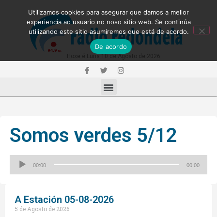
Utilizamos cookies para asegurar que damos a mellor
experiencia ao usuario no noso sitio web. Se continúa
utilizando este sitio asumiremos que está de acordo.
De acordo
Hoxe é Luns 10 de Agosto de 2026
Somos verdes 5/12
Reproductor
00:00
00:00
de
audio
A Estación 05-08-2026
5 de Agosto de 2026