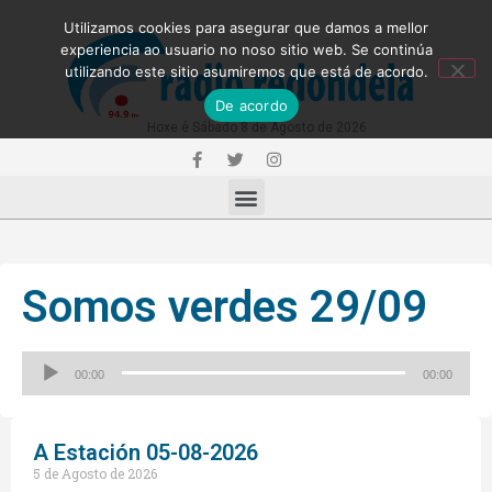
Utilizamos cookies para asegurar que damos a mellor
experiencia ao usuario no noso sitio web. Se continúa
utilizando este sitio asumiremos que está de acordo.
De acordo
Hoxe é Sábado 8 de Agosto de 2026
Somos verdes 29/09
Reproductor
00:00
00:00
de
audio
A Estación 05-08-2026
5 de Agosto de 2026