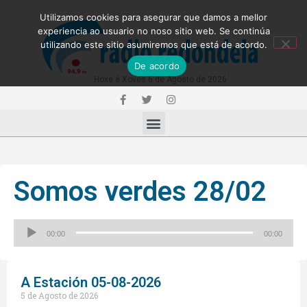
Utilizamos cookies para asegurar que damos a mellor
experiencia ao usuario no noso sitio web. Se continúa
utilizando este sitio asumiremos que está de acordo.
De acordo
Hoxe é Xoves 6 de Agosto de 2026
Somos verdes 28/02
Reproductor
00:00
00:00
de
audio
A Estación 05-08-2026
5 de Agosto de 2026