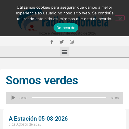
Utilizamos cookies para asegurar que damos a mellor
experiencia ao usuario no noso sitio web. Se continúa
utilizando este sitio asumiremos que está de acordo.
De acordo
Hoxe é Venres 7 de Agosto de 2026
Somos verdes
Reproductor
00:00
00:00
de
audio
A Estación 05-08-2026
5 de Agosto de 2026