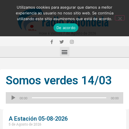
Utilizamos cookies para asegurar que damos a mellor
experiencia ao usuario no noso sitio web. Se continúa
utilizando este sitio asumiremos que está de acordo.
De acordo
Hoxe é Venres 7 de Agosto de 2026
Somos verdes 14/03
Reproductor
00:00
00:00
de
audio
A Estación 05-08-2026
5 de Agosto de 2026