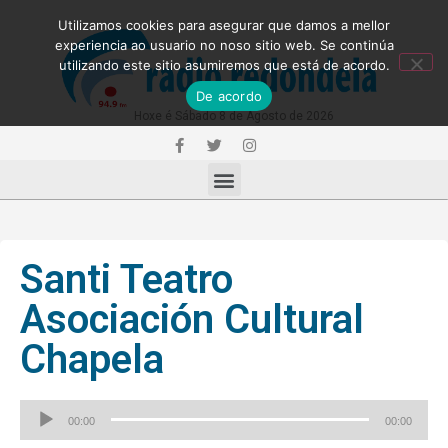
Utilizamos cookies para asegurar que damos a mellor
experiencia ao usuario no noso sitio web. Se continúa
utilizando este sitio asumiremos que está de acordo.
De acordo
Hoxe é Sábado 8 de Agosto de 2026
Santi Teatro
Asociación Cultural
Chapela
Reproductor
00:00
00:00
de