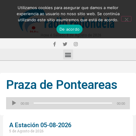
Utilizamos cookies para asegurar que damos a mellor
experiencia ao usuario no noso sitio web. Se continúa
utilizando este sitio asumiremos que está de acordo.
De acordo
Hoxe é Sábado 8 de Agosto de 2026
Praza de Ponteareas
Reproductor
00:00
00:00
de
audio
A Estación 05-08-2026
5 de Agosto de 2026