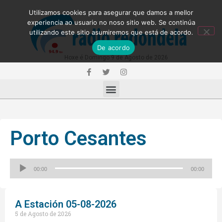
Utilizamos cookies para asegurar que damos a mellor
experiencia ao usuario no noso sitio web. Se continúa
utilizando este sitio asumiremos que está de acordo.
De acordo
Hoxe é Domingo 9 de Agosto de 2026
Porto Cesantes
Reproductor
00:00
00:00
de
audio
A Estación 05-08-2026
5 de Agosto de 2026