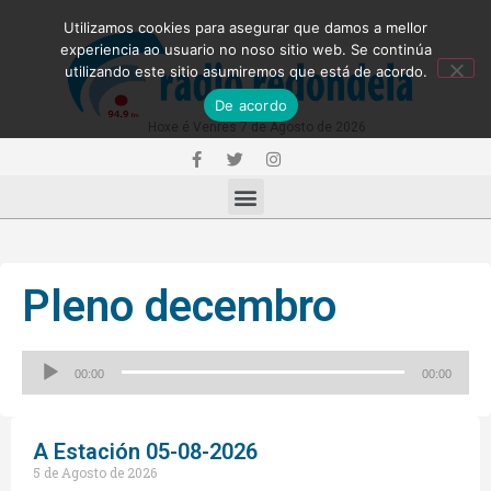
Utilizamos cookies para asegurar que damos a mellor
experiencia ao usuario no noso sitio web. Se continúa
utilizando este sitio asumiremos que está de acordo.
De acordo
Hoxe é Venres 7 de Agosto de 2026
Pleno decembro
Reproductor
00:00
00:00
de
audio
A Estación 05-08-2026
5 de Agosto de 2026