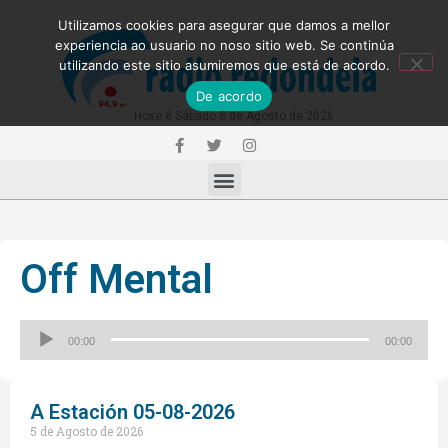
Utilizamos cookies para asegurar que damos a mellor
experiencia ao usuario no noso sitio web. Se continúa
utilizando este sitio asumiremos que está de acordo.
De acordo
Hoxe é Sábado 8 de Agosto de 2026
Off Mental
Reproductor
00:00
00:00
de
audio
A Estación 05-08-2026
5 de Agosto de 2026