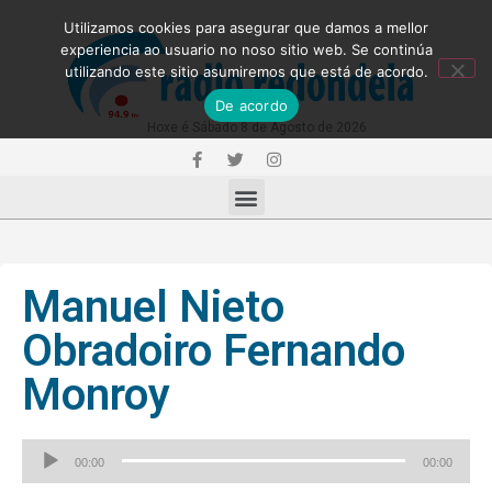
Utilizamos cookies para asegurar que damos a mellor
experiencia ao usuario no noso sitio web. Se continúa
utilizando este sitio asumiremos que está de acordo.
De acordo
Hoxe é Sábado 8 de Agosto de 2026
Manuel Nieto
Obradoiro Fernando
Monroy
Reproductor
00:00
00:00
de