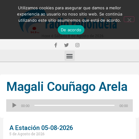
Utilizamos cookies para asegurar que damos a mellor
experiencia ao usuario no noso sitio web. Se continúa
utilizando este sitio asumiremos que está de acordo.
De acordo
Hoxe é Sábado 8 de Agosto de 2026
Magali Couñago Arela
Reproductor
00:00
00:00
de
audio
A Estación 05-08-2026
5 de Agosto de 2026