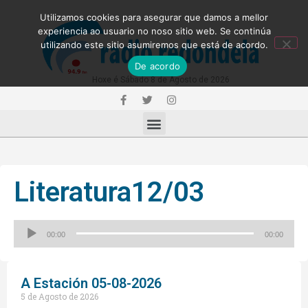
Utilizamos cookies para asegurar que damos a mellor
experiencia ao usuario no noso sitio web. Se continúa
utilizando este sitio asumiremos que está de acordo.
De acordo
Hoxe é Sábado 8 de Agosto de 2026
Literatura12/03
Reproductor
00:00
00:00
de
audio
A Estación 05-08-2026
5 de Agosto de 2026