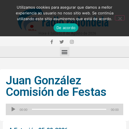
Utilizamos cookies para asegurar que damos a mellor
experiencia ao usuario no noso sitio web. Se continúa
utilizando este sitio asumiremos que está de acordo.
De acordo
Hoxe é Sábado 8 de Agosto de 2026
Juan González
Comisión de Festas
Reproductor
00:00
00:00
de
audio