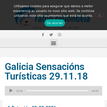
Utilizamos cookies para asegurar que damos a mellor
experiencia ao usuario no noso sitio web. Se continúa
utilizando este sitio asumiremos que está de acordo.
De acordo
Hoxe é Xoves 6 de Agosto de 2026
Galicia Sensacións
Turísticas 29.11.18
Reproductor
00:00
00:00
de
audio