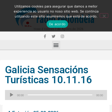
Utilizamos cookies para asegurar que damos a mellor
experiencia ao usuario no noso sitio web. Se continúa
utilizando este sitio asumiremos que está de acordo.
De acordo
Hoxe é Venres 7 de Agosto de 2026
Galicia Sensacións
Turísticas 10.11.16
Reproductor
00:00
00:00
de
audio